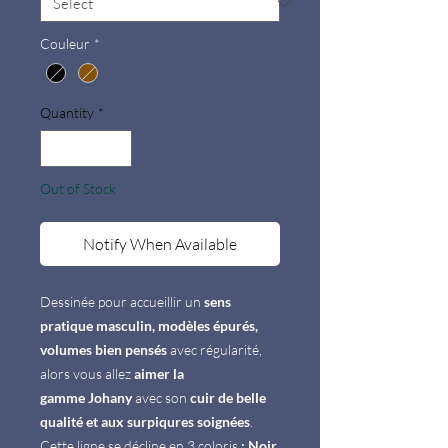
Couleur
*
Quantity
*
Out of Stock
Notify When Available
Dessinée pour accueillir un
sens
pratique masculin, modèles épurés,
volumes bien pensés
avec régularité,
alors vous allez
aimer la
gamme Johany
avec son
cuir de belle
qualité et aux surpiqures soignées
.
Cette ligne se décline en 3 coloris
: Noir,