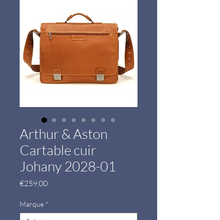
Arthur & Aston
Cartable cuir
Johany 2028-01
Price
€259.00
Marque
*