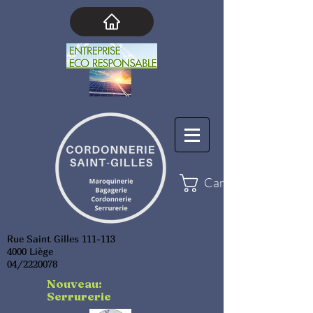
Cart
Rue Saint Gilles 111-113
4000 Liège
04/2220078
Nouveau:
Serrurerie