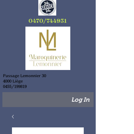
0470/744931
Passage Lemonnier 30
4000 Liège
0455/199819
Log In