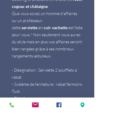
cognac et châtaigne
Que vous soyez un homme d’affaires
ou un professeur,
cette
serviette
en
cuir vachette
est faite
pour vous ! Non seulement vous aurez
du style mais en plus vos affaires seront
bien rangées grâce à ses nombreux
rangements astucieux.
- Désignation : Serviette 2 soufflets à
rabat
- Système de fermeture : rabat fermoirs
Tuck
- Détails :
1 poche zippée sur le rabat
1 soufflet fin zippée (possibilité d'y
ranger un ordinateur portable)
comprenant dessus: